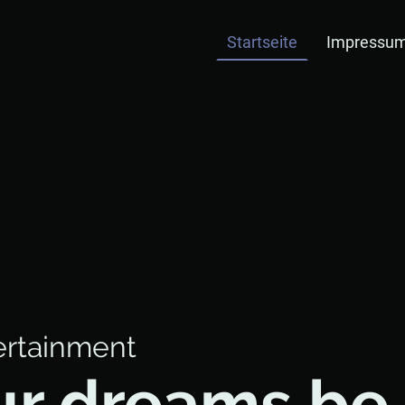
Startseite
Impressu
ertainment
ur dreams be 