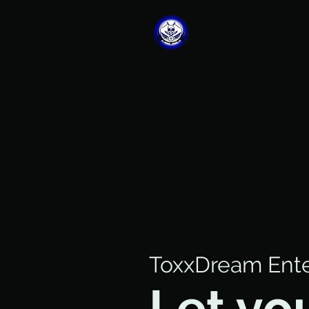
ToxxDream Ent
Let yo